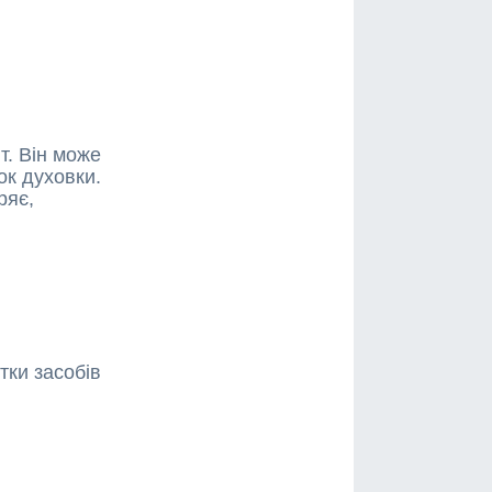
т. Він може
ок духовки.
ряє,
ки засобів