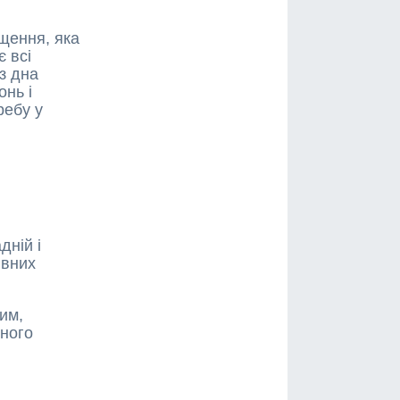
щення, яка
 всі
 з дна
онь і
ребу у
дній і
ивних
им,
сного