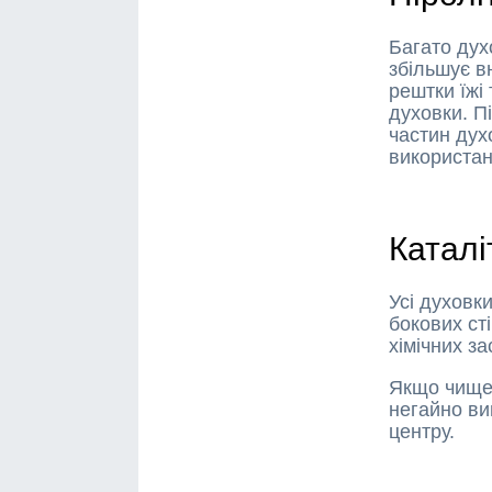
Багато дух
збільшує в
рештки їжі
духовки. П
частин дух
використан
Каталі
Усі духовк
бокових ст
хімічних з
Якщо чищен
негайно ви
центру.