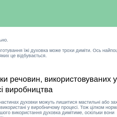
ьно.
иготування їжі духовка може трохи диміти. Ось найпо
 яких це відбувається.
и речовин, використовуваних 
і виробництва
частинах духовки можуть лишитися мастильні або за
 використані у виробничому процесі. Тож цілком нор
ршого використання духовка димітиме, оскільки вони