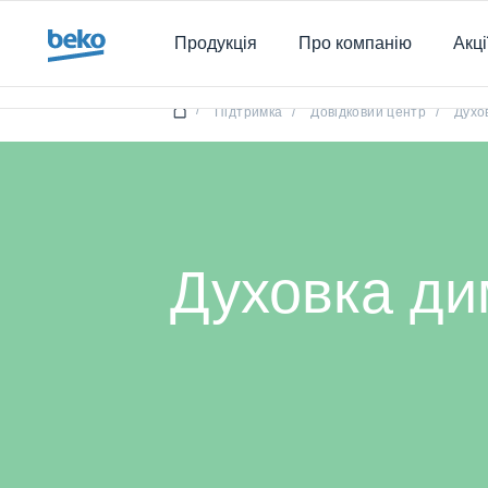
Main content starts here
Продукція
Про компанію
Акці
/
Підтримка
/
Довідковий центр
/
Духо
Духовка дим