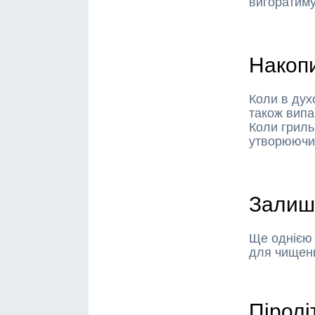
вигоратим
Накоп
Коли в дух
також випа
Коли гриль
утворюючи 
Залиш
Ще однією 
для чищенн
Пірол