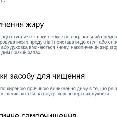
уть.
ичення жиру
овці готується їжа, жир стікає на нагрівальний елемен
ровуватися з продуктів і приставати до стелі або стін
 або духовка вмикаються знову, накопичений жир зго
дим і різкий запах.
ки засобу для чищення
поширеною причиною виникнення диму є те, що решт
я залишаються на внутрішніх поверхнях духовки.
ітичне самоочищення