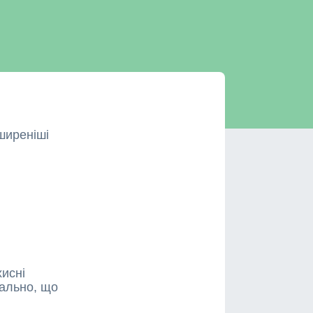
ширеніші
у
хисні
мально, що