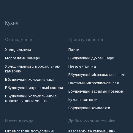
Кухня
Охолодження
Приготування їжі
Холодильники
Плити
Морозильні камери
Вбудовувані духові шафи
Холодильники з морозильною
Піч електрична
камерою
Вбудовувані мікрохвильові печі
Вбудовувані холодильники
Настільні мікрохвильові печі
Вбудовувані морозильні камери
Вбудовувані варильні поверхні
Вбудовувані холодильники з
Кухонні витяжки
морозильною камерою
Вбудовувані комплекти
Миття посуду
Дрібна кухонна техніка
Окремостоячі посудомийні
Кавоварки та кавомашини