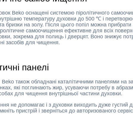
овок Beko оснащені системою піролітичного самоочи
нутрішню температуру духовки до 500 ℃ і перетворює
 та бризки на золу. Після цього попіл можна прибрати
іролітичне самоочищення ефективне для всіх поверх
овки, зокрема для полиць і дверцят. Воно знижує пот
ні засобів для чищення.
тичні панелі
и Beko також обладнані каталітичними панелями на за
інках, які поглинають жир, усуваючи потребу в абраз
асобах для чищення внутрішньої частини духовки.
ня не допомагає і з духовки виходить дуже густий д
мкніть пристрій і зверніться до авторизованого серві