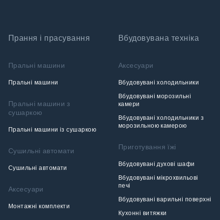
Прання і прасування
Вбудовувана техніка
Пральні машини
Аксесуари
Пральні машини
Вбудовувані холодильники
Вбудовувані морозильні
Пральні машини з
камери
сушаркою
Вбудовувані холодильники з
морозильною камерою
Пральні машини із сушаркою
Приготування їжі
Сушильні автомати
Вбудовувані духові шафи
Сушильні автомати
Вбудовувані мікрохвильові
печі
Аксесуари
Вбудовувані варильні поверхні
Монтажні комплекти
Кухонні витяжки