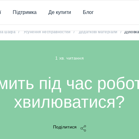
ї
Підтримка
Де купити
Блог
Духовка димить під час роботи. Чи варто хвилюватися?
ва шафа
/
Усунення несправностей
/
Додаткові матеріали
/
Духовка
1 хв. читання
ить під час робо
хвилюватися?
Поділитися