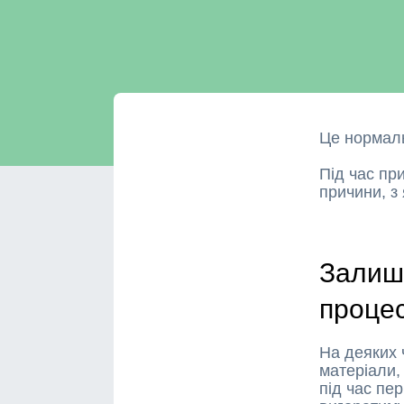
Це нормал
Під час пр
причини, з
Залишк
процес
На деяких 
матеріали,
під час пе