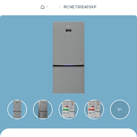
/
...
/
RCNE730E40SXP
6