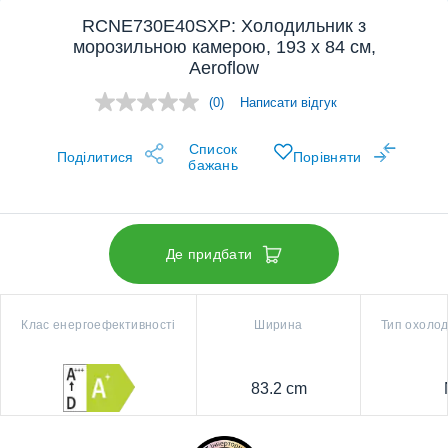
RCNE730E40SXP: Холодильник з
морозильною камерою, 193 x 84 см,
Aeroflow
(0)
Написати відгук
Оцінка
відсутня.
Відкриється
Список
у
Поділитися
Порівняти
бажань
цій
же
вкладці.
Де придбати
Клас енергоефективності
Ширина
Тип охоло
83.2 cm