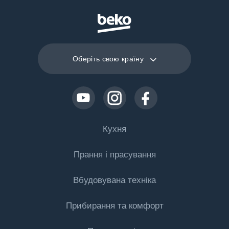
Оберіть свою країну
Кухня
Прання і прасування
Охолодження
Вбудовувана техніка
Холодильники
Пральні машини
Морозильні камери
Прибирання та комфорт
Пральні машини
Аксесуари
Холодильники з морозильною камерою