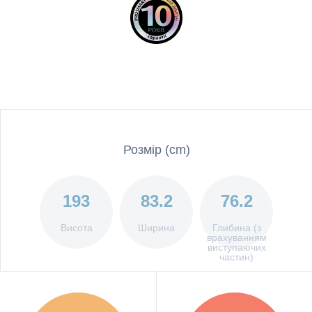
Розмір (cm)
193
83.2
76.2
Висота
Ширина
Глибина (з
врахуванням
виступаючих
частин)