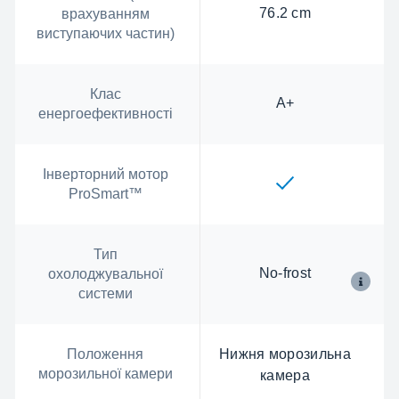
76.2 cm
врахуванням
виступаючих частин)
Клас
А+
енергоефективності
Інверторний мотор
ProSmart™
Тип
No-frost
охолоджувальної
системи
Положення
Нижня морозильна
морозильної камери
камера