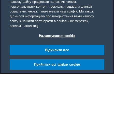
нашому сайту працювати належним чином,
персоналізувати контент і рекламу, надавати функції
соціальних мереж і аналізувати наш трафік. Ми також
ділимося інформацією про використання вами нашого
сайту з нашими партнерами в соціальних мережах,
рекламі і аналітиці.
Налаштування cookie
Відхилити все
Прийняти всі файли сookie
Main content starts here
Усі
Кавоварки еспресо
Кавоварки для кави по-турецьки
Automatic