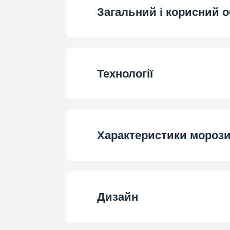
Загальний і корисний о
Загальний об'єм 
Технології
Корисний об'є
Інверторний мотор P
Frozen Food Storage V
Характеристики морози
Швидке заморожу
Дизайн
Аксесуар для ль