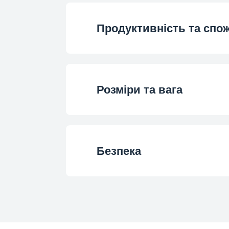
Перевішувані две
Кількість ящиків в морози
Продуктивність та спо
SmoothFit™
Добова продуктивність замо
Energy Efficiency 
Положення морозильно
Розміри та вага
Продуктивність замор
Annual Energy Consumptio
Положення дисп
Висота
Daily Energy Consumptio
Безпека
Тип дисплею
Ширина
Daily Energy Consumption at
Тип керуванн
Minimum Ambient Temperature Required f
Глибина (з врахуванням вист
(°C)
Noise Level (dB
Тип встановлен