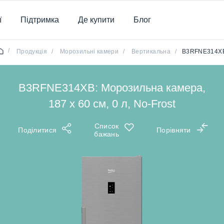
ї
Підтримка
Де купити
Блог
/
Продукція
/
Морозильні камери
/
Вертикальна
/
B3RFNE314X
B3RFNE314XB: Морозильна камера,
187 x 60 см, 0 л, No-Frost
Список
Поділитися
Порівняти
бажань