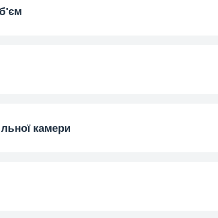
б'єм
(л)
м
roSmart™
olume (l)
льної камери
вання
оду
Лот