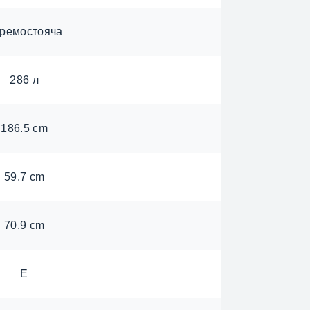
ремостояча
286 л
186.5 cm
59.7 cm
70.9 cm
E