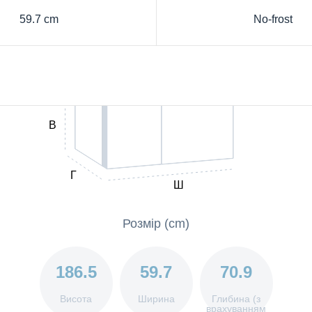
59.7 cm
No-frost
В
Г
Ш
Розмір (cm)
186.5
59.7
70.9
Висота
Ширина
Глибина (з
врахуванням