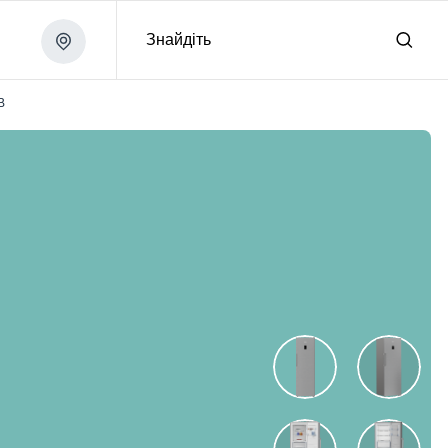
Знайдіть
B