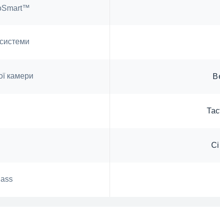
roSmart™
 системи
ї камери
В
Tac
Сі
lass