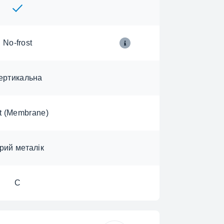
No-frost
ертикальна
t (Membrane)
рий металік
C