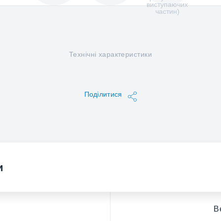
виступаючих
частин)
Технічні характеристики
Поділитися
и
В