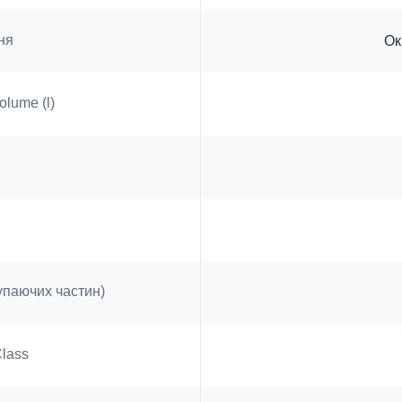
ня
Ок
olume (l)
упаючих частин)
Class