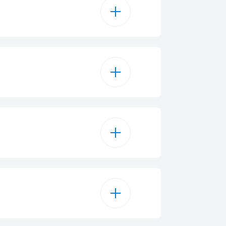
313 л
286 л
286 л
ок для льоду