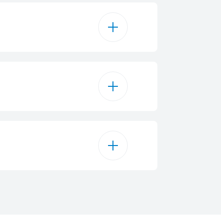
5
2 кг
E
ертикальна
17 кг
250.23
display on door (Tact)
186.5 cm
0.617
t (Membrane)
59.7 cm
0.83
лектронне
10
70.9 cm
38 дБА
ремостояча