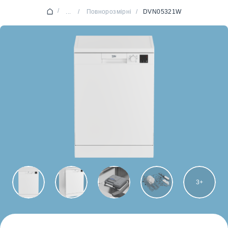
/
...
/
Повнорозмірні
/
DVN05321W
3