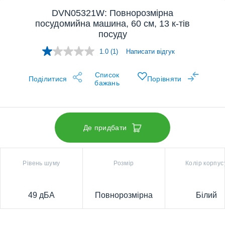
DVN05321W: Повнорозмірна
посудомийна машина, 60 см, 13 к-тів
посуду
1.0
(1)
Написати відгук
Прочитано
1
відгук.
Список
Відкриється
Поділитися
Порівняти
бажань
у
цій
же
вкладці.
Де придбати
Рівень шуму
Розмір
Колір корпус
49 дБА
Повнорозмірна
Білий