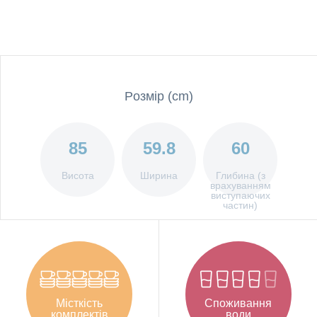
Pозмір (cm)
85
59.8
60
Висота
Ширина
Глибина (з
врахуванням
виступаючих
частин)
Місткість
Споживання
комплектів
води