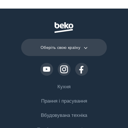
Оберіть свою країну
Кухня
Прання і прасування
Охолодження
Вбудовувана техніка
Холодильники
Пральні машини