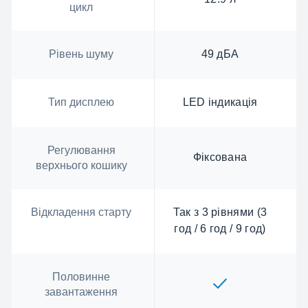
цикл
Рівень шуму
49 дБА
Тип дисплею
LED індикація
Регулювання
Фіксована
верхнього кошику
Відкладення старту
Так з 3 рівнями (3
год / 6 год / 9 год)
Половинне
завантаження