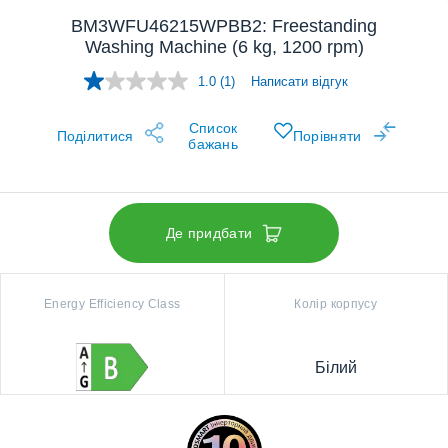
BM3WFU46215WPBB2: Freestanding
Washing Machine (6 kg, 1200 rpm)
1.0
(1)
Написати відгук
Прочитано
1
відгук.
Список
Відкриється
Поділитися
Порівняти
бажань
у
цій
же
вкладці.
Де придбати
Energy Efficiency Class
Колір корпусу
Білий