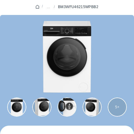
/
...
/
BM3WFU46215WPBB2
5