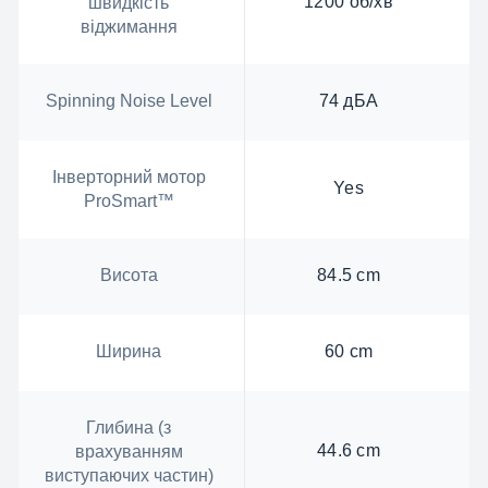
1200 об/хв
швидкість
віджимання
Spinning Noise Level
74 дБА
Інверторний мотор
Yes
ProSmart™
Висота
84.5 cm
Ширина
60 cm
Глибина (з
44.6 cm
врахуванням
виступаючих частин)