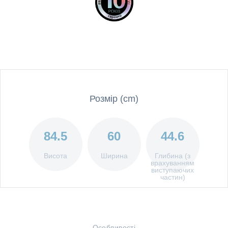
Розмір (cm)
84.5
60
44.6
Висота
Ширина
Глибина (з
врахуванням
виступаючих
частин)
Особливості