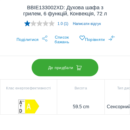
BBIE133002XD: Духова шафа з
грилем, 6 функцій, Конвекція, 72 л
1.0
(1)
Написати відгук
Прочитано
1
відгук.
Список
Відкриється
Поділитися
Порівняти
бажань
у
цій
же
вкладці.
Де придбати
Клас енергоефективності
Висота
Тип ди
59.5 cm
Сенсорний