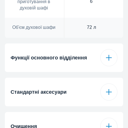
6
приготування в
духовій шафі
Об'єм духової шафи
72 л
Функції основного відділення
Тип духової шафи
Конвекція
Стандартні аксесуари
Режими
6
приготування в
духовій шафі
Кількість
1
стандартних дек
Очищення