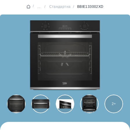
/
...
/
Стандартна
/
BBIE133002XD
2