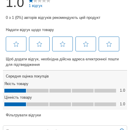
Розміри ніши
560×550×600
(ШхГхВ), мм