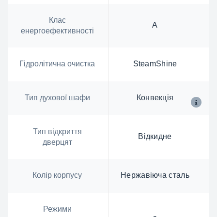
Клас
А
енергоефективності
Гідролітична очистка
SteamShine
Тип духової шафи
Конвекція
Тип відкриття
Відкидне
дверцят
Колір корпусу
Нержавіюча сталь
Режими