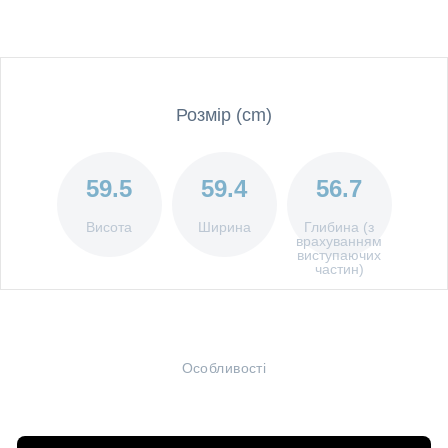
Розмір (cm)
59.5
59.4
56.7
Висота
Ширина
Глибина (з
врахуванням
виступаючих
частин)
Особливості