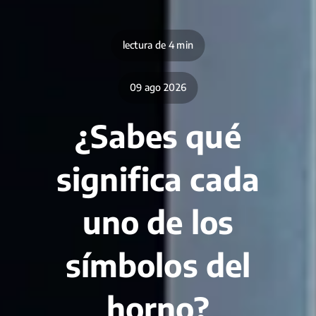
lectura de 4 min
09 ago 2026
¿Sabes qué
significa cada
uno de los
símbolos del
horno?