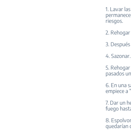
1. Lavar la
permanecen 
riesgos.
2. Rehogar 
3. Después 
4. Sazonar.
5. Rehogar 
pasados uno
6. En una s
empiece a “
7. Dar un h
fuego hast
8. Espolvor
quedarían 