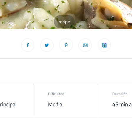
recipe
Dificultad
Duración
rincipal
Media
45 min a