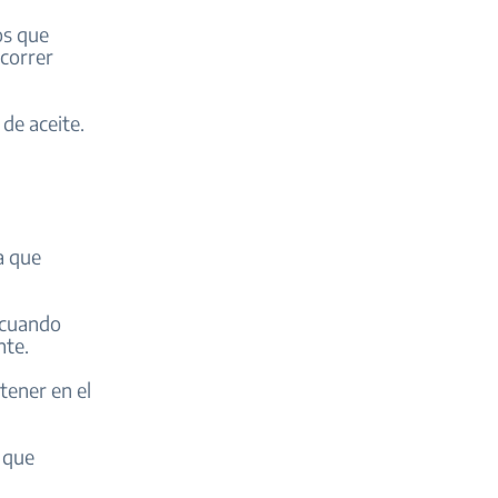
os que
 correr
de aceite.
a que
y cuando
nte.
tener en el
a que