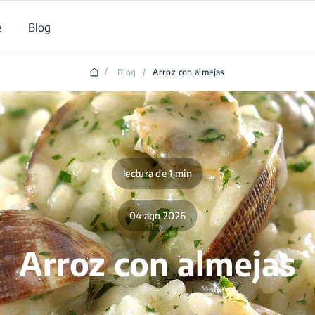
e
Blog
/
Blog
/
Arroz con almejas
lectura de 1 min
04 ago 2026
Arroz con almejas