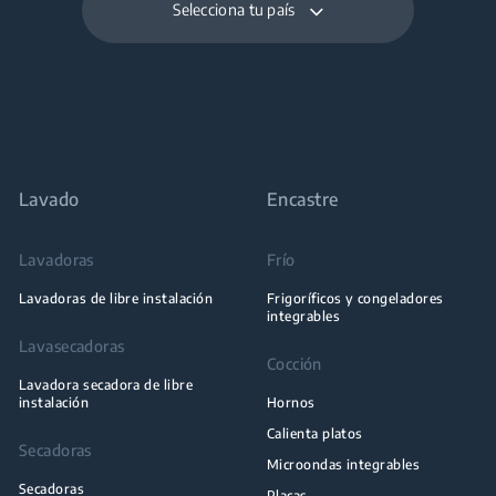
Selecciona tu país
Lavado
Encastre
Lavadoras
Frío
Lavadoras de libre instalación
Frigoríficos y congeladores
integrables
Lavasecadoras
Cocción
Lavadora secadora de libre
instalación
Hornos
Calienta platos
Secadoras
Microondas integrables
Secadoras
Placas