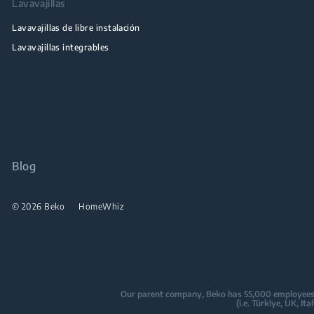
Lavavajillas
Lavavajillas de libre instalación
Lavavajillas integrables
Blog
© 2026 Beko
HomeWhiz
Our parent company, Beko has 55,000 employees thr
(i.e. Türkiye, UK, I