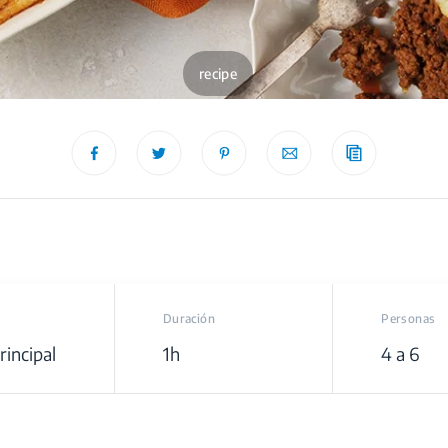
recipe
Duración
Personas
rincipal
1h
4 a 6