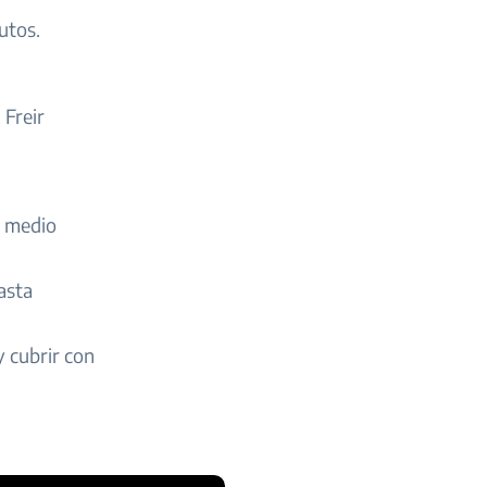
utos.
 Freir
go medio
asta
y cubrir con