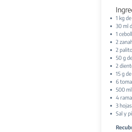
Ingre
1 kg de
30 ml d
1 cebo
2 zanah
2 palit
50 g d
2 dient
15 g de
6 toma
500 ml 
4 rama
3 hojas
Sal y p
Recub