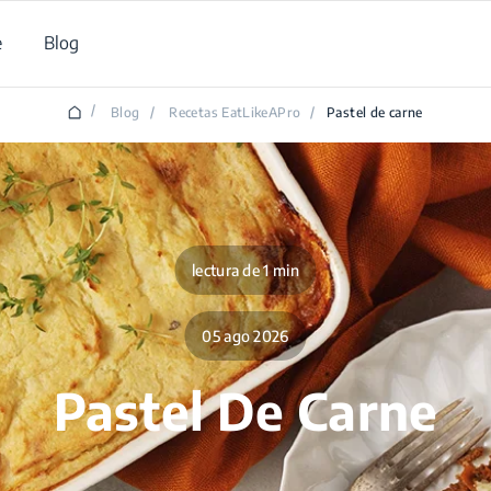
e
Blog
/
Blog
/
Recetas EatLikeAPro
/
Pastel de carne
lectura de 1 min
05 ago 2026
Pastel De Carne