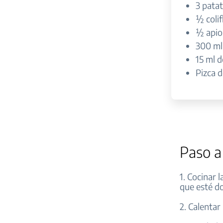
3 pata
½ coli
½ apio
300 ml
15 ml d
Pizca d
Paso a
1. Cocinar 
que esté do
2. Calentar