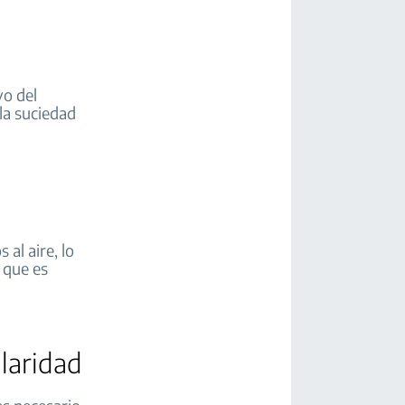
vo del
 la suciedad
al aire, lo
 que es
laridad