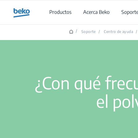
Main content starts here
Productos
Acerca Beko
Soport
/
Soporte
/
Centro de ayuda
/
¿Con qué frecu
el po