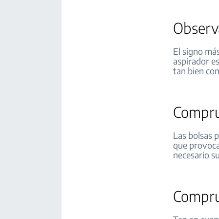
Observa
El signo más
aspirador es
tan bien co
Compru
Las bolsas p
que provoca
necesario su
Comprue