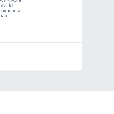
es necesario
nto del
aspirador se
rían