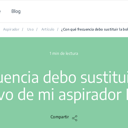
e
Blog
Aspirador
/
Uso
/
Artículo
/
¿Con qué frecuencia debo sustituir la bo
1 min de lectura
encia debo sustitui
lvo de mi aspirador
Compartir