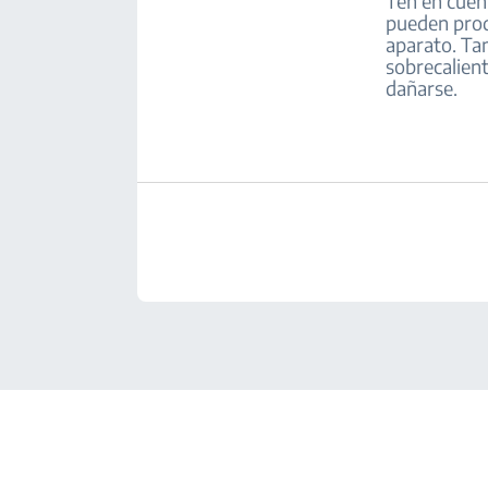
Ten en cuen
pueden prod
aparato. Tam
sobrecalient
dañarse.