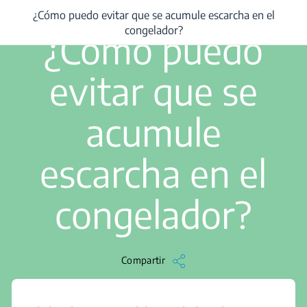
¿Cómo puedo evitar que se acumule escarcha en el
/
...
/
¿Cómo puedo evitar que se acumule escarcha en el congelador?
2 min de lectura
congelador?
¿Cómo puedo
evitar que se
acumule
escarcha en el
congelador?
Compartir