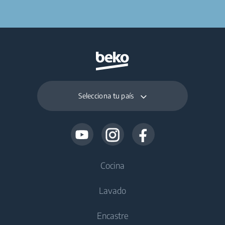
Selecciona tu país
Cocina
Lavado
Frío
Encastre
Frigoríficos y congeladores
Lavadoras