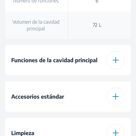
Número de funciones
6
Volumen de la cavidad
72 L
principal
Funciones de la cavidad principal
Tipo de cavidad
Cocción asistida por
principal del horno
ventilador
Accesorios estándar
Número de funciones
6
Tipo de Rail
1 rail telescópico
telescópico
Limpieza
Cocción asistida por