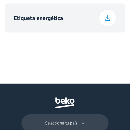
Dimensiones del nicho
560×550×600
(alto x ancho x fondo
Etiqueta energética
) (mm)
Selecciona tu país