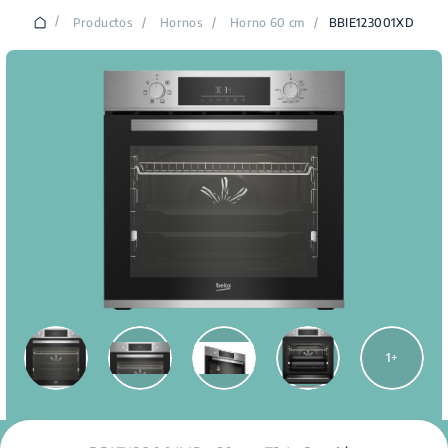
/
Productos
/
Hornos
/
Horno 60 cm
/
BBIE123001XD
1