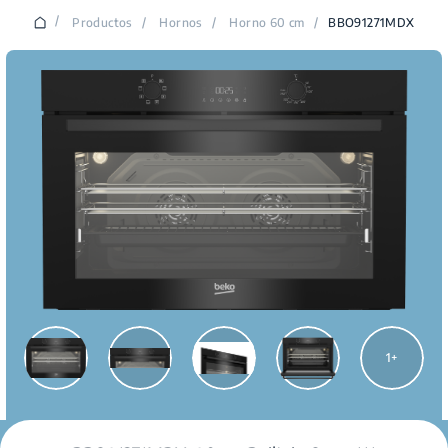
/
Productos
/
Hornos
/
Horno 60 cm
/
BBO91271MDX
1