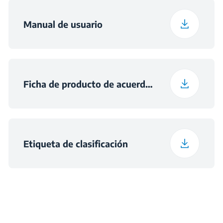
Peso
14.7 kg
Manual de usuario
Altura con embalaje
18 cm
Ancho con embalaje
83 cm
Ficha de producto de acuerdo con la norma (E
Profundidad con
60 cm
embalaje
Etiqueta de clasificación
Peso con embalaje
15.8 kg
Dimensiones del nicho
h×560×490
(alto x ancho x fondo
) (mm)