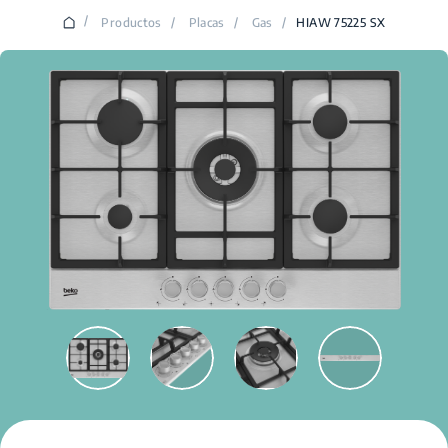
/
Productos
/
Placas
/
Gas
/
HIAW 75225 SX