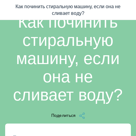
Как починить стиральную машину, если она не
/
...
/
Как починить стиральную машину, если она не сливает воду
2 мин читать
сливает воду?
Как починить
стиральную
машину, если
она не
сливает воду?
Поделиться