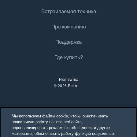
Холодильная техника
Встраиваемая техника
Морозильные камеры
Стиральные машины
Холодильники с морозильной камерой
Про компанию
Стиральные машины
Холодильная техника
Встраиваемые холодильники с морозильной камерой
Поддержка
Сушильные машины
Встраиваемые холодильники с морозильной камерой
Техника для приготовления пищи
About Beko
Сушильные машины
Где купить?
Техника для приготовления пищи
Плиты
Beko Corporate
Встраиваемые духовые шкафы
Встраиваемые духовые шкафы
partnerships
Homewhiz
Встраиваемые варочные поверхности
© 2026 Beko
Встраиваемые варочные поверхности
Встраиваемые вытяжки
Встраиваемые вытяжки
Посудомоечная техника
Посудомоечная техника
Мы используем файлы cookie, чтобы обеспечивать
правильную работу нашего веб-сайта,
Встраиваемые посудомоечные машины
Посудомоечные машины
персонализировать рекламные объявления и другие
материалы, обеспечивать работу функций социальных