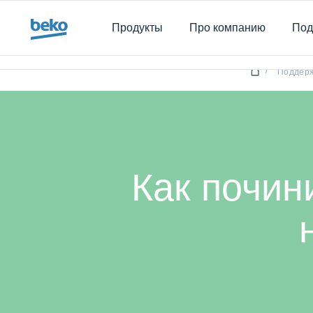
Main content starts here
Продукты
Про компанию
Под
/
Поддер
Как почин