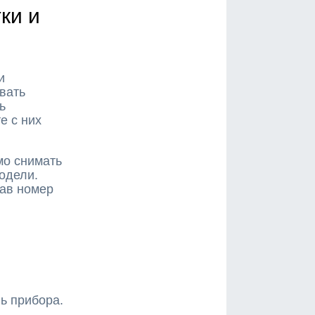
ки и
и
вать
ь
е с них
мо снимать
модели.
зав номер
ь прибора.