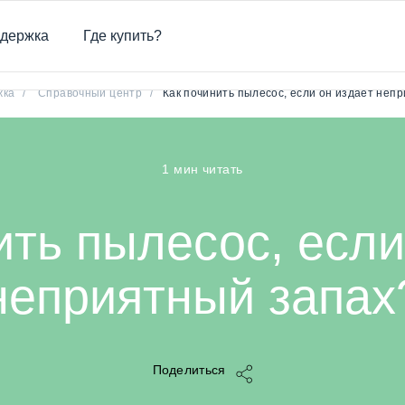
держка
Где купить?
Как починить пылесос, если он издает неприятный запах?
жка
/
Справочный центр
/
Как починить пылесос, если он издает неп
1 мин читать
ить пылесос, если
неприятный запах
Поделиться