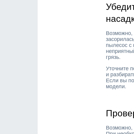
Убедит
насад
Возможно, 
засорилась
пылесос с
неприятный
грязь.
Уточните п
и разбират
Если вы по
модели.
Прове
Возможно,
При необхо