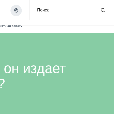
Поиск
риятный запах?
 он издает
?