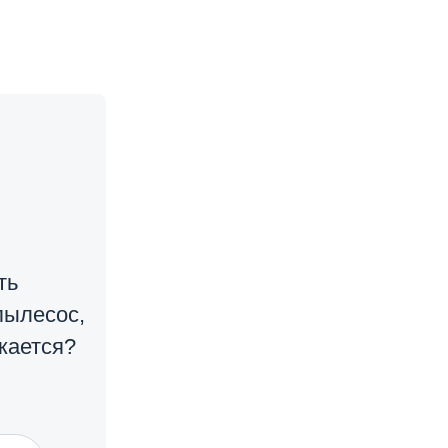
ть
пылесос,
жается?