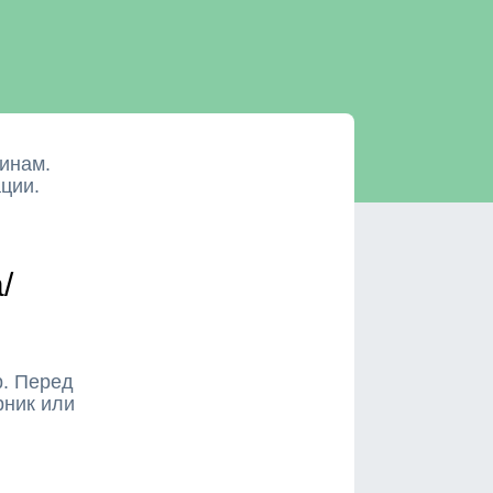
инам.
ции.
/
р. Перед
рник или