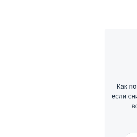
Как по
если сн
в