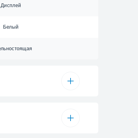
Дисплей
Белый
ельностоящая
Bluetooth
мешанная