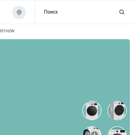
Поиск
R57H2W