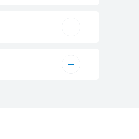
Белый
 шерсти животных
7.5 kg
аемые программы
авеющая сталь
Bluetooth
ффективнее, чем A
жим + Слив
84.5 cm
200 об/мин
оласкивание
60 cm
225 kWh
 вещи / Джинсы
49.6 cm
12000 L
да / Спортивная одежда
62 kg
230 В
tainExpert™