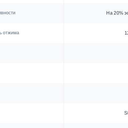
ивности
На 20% э
ь отжима
1
S