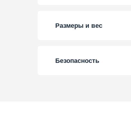
Цвет корпуса
Дополнительная фун
Загрузка для сти
Программа 7
Материал бараб
Размеры и вес
Дополнительная фун
Класс энергоэффект
Программа 8
Высота
Максимальная скорост
Программа 9
Безопасность
Ширина (см)
Годовое энергопотр
Программа 1
Блокировка управ
Глубина
Годовой расход 
Программа 1
Защита от перел
Вес
Напряжение
Программа 1
Контроль дисбал