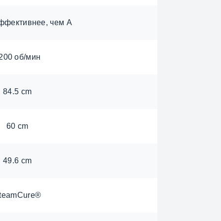
ффективнее, чем A
200 об/мин
84.5 cm
60 cm
49.6 cm
teamCure®