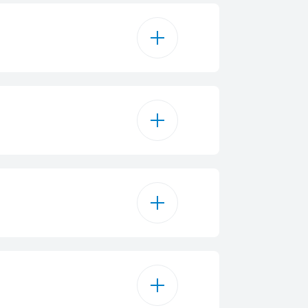
15
Занавески
лярная/Хлопок
жнее белье
рительная мойка
лопок Эко
гкие игрушки
Пар
тические вещи
Полотенца
teamCure®
трая стирка+
евная / Экспресс 14 мин
Bluetooth
 / Ручная стирка
Дисплей
тка барабана
entleCare™