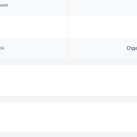
ния
ра
Отд
meWhiz®
амма 1
С