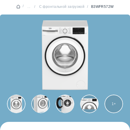
/
...
/
С фронтальной загрузкой
/
B3WFR572W
1