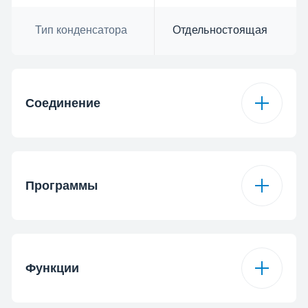
Тип конденсатора
Отдельностоящая
Соединение
Тип подключения
Bluetooth
HomeWhiz®
Программы
Загружаемая
Смешанная
программа 1
Количество
15
программ
Функции
Загружаемая
Занавески
программа 2
Программа 1
Регулярная/Хлопок