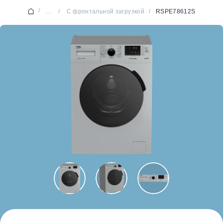
/
...
/
С фронтальной загрузкой
/
RSPE78612S