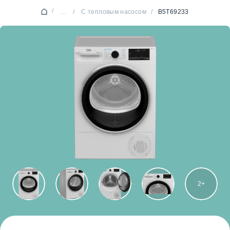
/
...
/
С тепловым насосом
/
B5T69233
2