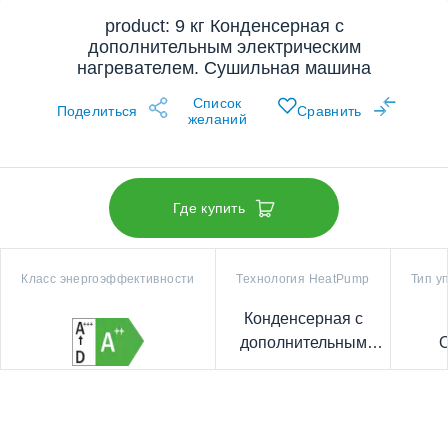
product: 9 кг Конденсерная с
дополнительным электрическим
нагревателем. Сушильная машина
Список
Поделиться
Сравнить
желаний
Где купить
Класс энергоэффективности
Технология HeatPump
Тип у
Конденсерная с
дополнительным
O
электрическим
нагревателем.