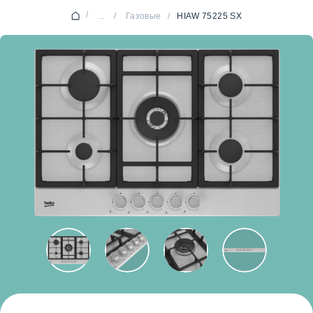
/
...
/
Газовые
/
HIAW 75225 SX