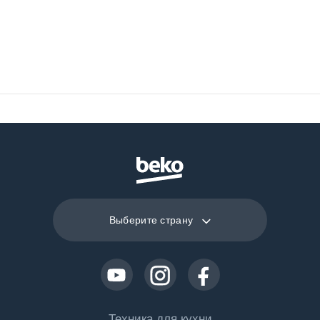
Размеры ниши
h×560×490
(Ш х Гх В) (мм)
Выберите страну
Техника для кухни