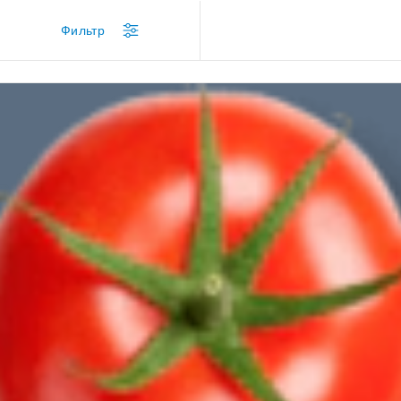
/
...
/
Электрические
Фильтр