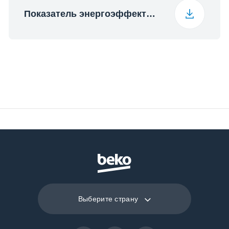
Класс
Показатель энергоэффективности (English)
энергоэффективности
А
Класс
А
эффективности
освещения
Класс фильтрования
С
жиров
Выберите страну
Общая
300 Вт
потребляемая