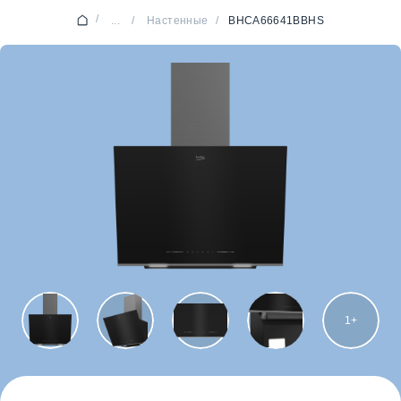
/
...
/
Настенные
/
BHCA66641BBHS
1