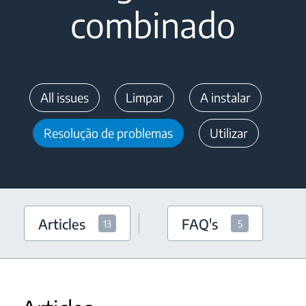
combinado
All issues
Limpar
A instalar
Resolução de problemas
Utilizar
Articles
FAQ's
13
5