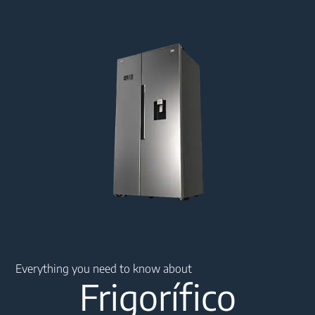
Main content starts here
Everything you need to know about
Frigorífico