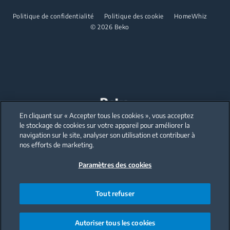
Tables de cuisson encastrées
Micro-ondes encastrés
Politique de confidentialité
Politique des cookie
HomeWhiz
Hottes encastrées
© 2026 Beko
Micro-ondes pose libre
Lave-vaisselle
Tables de cuisson encastrées
Lave-vaisselle intégrés
Hottes encastrées
Lave-vaisselle
Lave-vaisselle pose libre
En cliquant sur « Accepter tous les cookies », vous acceptez
Our parent company, Beko has 55,000 employees throughout the world
with its global operations through its subsidiaries in 57 countries and 45
le stockage de cookies sur votre appareil pour améliorer la
production facilities in 13 countries
Lave-vaisselle intégrés
navigation sur le site, analyser son utilisation et contribuer à
(i.e. Türkiye, UK, Italy, Romania, Slovakia, Poland, South Africa, Russia,
Pakistan, India, Bangladesh, Thailand and China).
nos efforts de marketing.
Paramètres des cookies
Beko became the largest white goods company in Europe with its
market share (based on volumes). Beko’s 31 R&D and Design Centers &
Offices across the globe
are home to over 2,300 researchers and hold more than 3,500
international registered patent applications to date.
Tout refuser
Autoriser tous les cookies