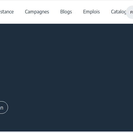
istance
Campagnes
Blogs
Emplois
Catalogue
F
on