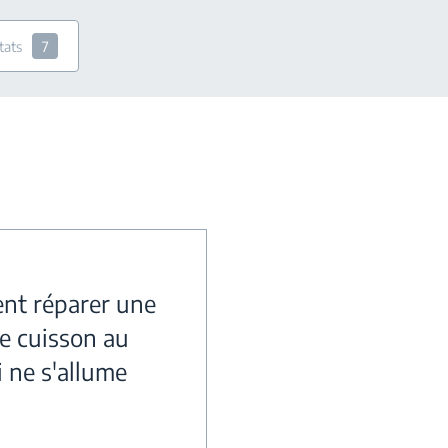
tats
7
t réparer une
de cuisson au
i ne s'allume