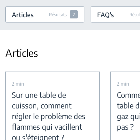
Articles
FAQ's
Résultats
2
Résul
Articles
2 min
2 min
Sur une table de
Commen
cuisson, comment
table 
régler le problème des
gaz qu
flammes qui vacillent
pas ?
ou s'éteignent ?