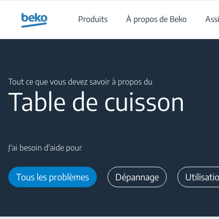
Main content starts here
Produits
À propos de Beko
Ass
Main content starts here
Tout ce que vous devez savoir à propos du
Table de cuisson
J'ai besoin d'aide pour
Tous les problèmes
Dépannage
Utilisati