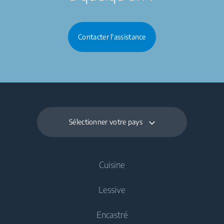
Contacter l'assistance
Sélectionner votre pays
Cuisine
Lessive
Refroidissement
Encastré
Réfrigérateurs
Lave-linge