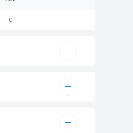
C
66 l
65 L
3
65 L
1 kg