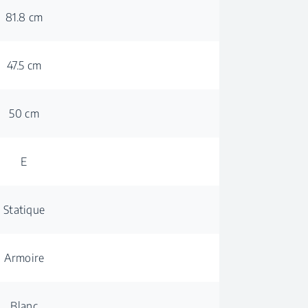
81.8 cm
47.5 cm
50 cm
E
Statique
Armoire
Blanc