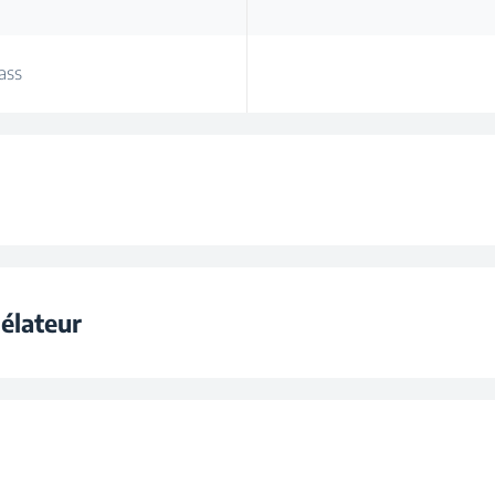
ass
al
élateur
)
ngélation
lume (l)
uotidienne (kg/jour)