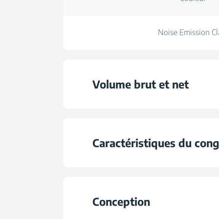
Noise Emission Cl
Volume brut et net
Volume brut tot
Caractéristiques du cong
Total Volume (l
Nombre de tiroirs de co
Frozen Food Storage Vo
Conception
Capacité de production de glace q