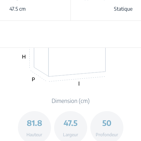
47.5 cm
Statique
H
P
l
Dimension (cm)
81.8
47.5
50
Hauteur
Largeur
Profondeur