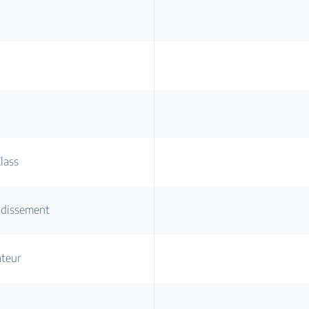
lass
idissement
ateur