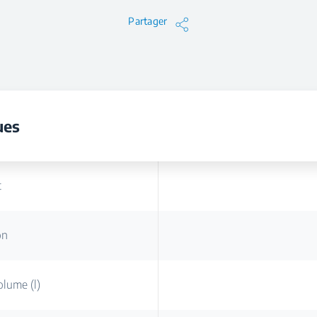
Partager
ues
t
on
lume (l)