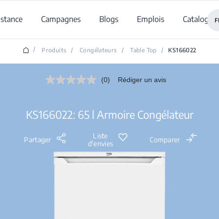
istance
Campagnes
Blogs
Emplois
Catalogue
F
/
Produits
/
Congélateurs
/
Table Top
/
KS166022
(0)
Rédiger un avis
Aucune
valeur
de
notation.
KS166022: 65 l Armoire Congélateur
Lien
sur
la
Liste
même
Partager
Comparer
d'envies
page.