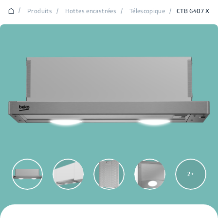
/
Produits
/
Hottes encastrées
/
Télescopique
/
CTB 6407 X
2