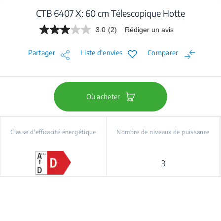
CTB 6407 X: 60 cm Télescopique Hotte
3.0
(2)
Rédiger un avis
Lire
2
avis.
Partager
Liste d'envies
Comparer
Lien
sur
la
même
page.
Où acheter
Classe d'efficacité énergétique
Nombre de niveaux de puissance
3