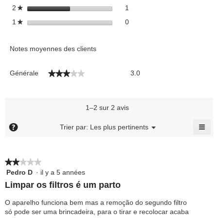
1 avis avec 2 étoiles.
Sélectionnez pour filtrer les 
étoiles
1
2
★
0 avis avec 1 étoile.
Sélectionnez pour filtrer les a
étoiles
0
1
★
Consommation
69.8 kWh
d'énergie annuelle
Notes moyennes des clients
moyenne (kWh/an)
Générale,
Générale
3.0
★★★★★
★★★★★
La
Tension
220 - 240 V
valeur
de
la
1–2 sur 2 avis
note
Fréquence
50 Hz
moyenne
≡
?
Menu
Trier par:
Les plus pertinents
▼
est
Cliq
3
sur
le
sur
bou
5.
★★★★★
★★★★★
suiv
pour
Pedro D
·
il y a 5 années
2
mett
sur
à
Limpar os filtros é um parto
jour
5
le
étoiles.
O aparelho funciona bem mas a remoção do segundo filtro
cont
ci-
só pode ser uma brincadeira, para o tirar e recolocar acaba
des