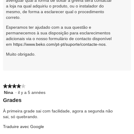
averiguar qual a forma de soltar a grelha será contactar
a loja na qual adquiriu o produto, ou o instalador do
mesmo, de forma a esclarecer qual o procedimento
correto.
Esperamos ter ajudado com a sua questão e
permanecemos à sua disposição para esclarecimentos
adicionais via o nosso formulário de contacto disponível
em
https://www.beko.com/pt-pt/suporte/contacte-nos
.
Muito obrigado.
★★★★★
★★★★★
Nina
·
il y a 5 années
4
sur
Grades
5
étoiles.
À primeira grade sai com facilidade, agora a segunda não
sai, só quebrando.
Traduire avec Google