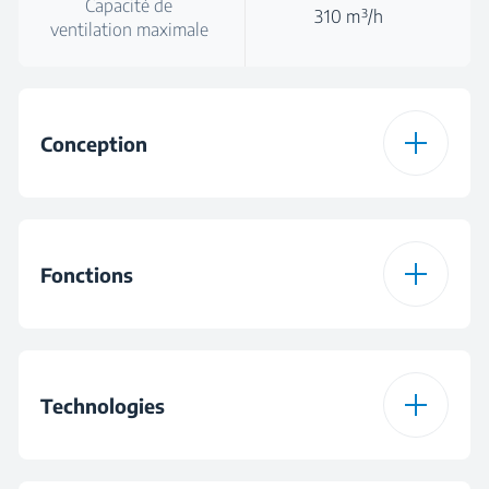
Capacité de
310 m³/h
ventilation maximale
Conception
Couleur
Noir
Fonctions
Commandes
Commande par
coulisse mécanique
Nombre de niveaux
3
de puissance
Technologies
Type d'éclairage
Led Illumination®