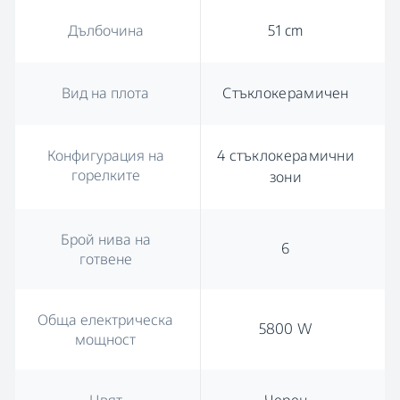
Дълбочина
51 cm
Вид на плота
Стъклокерамичен
Конфигурация на
4 стъклокерамични
горелките
зони
Брой нива на
6
готвене
Обща електрическа
5800 W
мощност