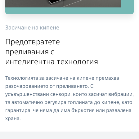
Засичане на кипене
Предотвратете
преливания с
интелигентна технология
Технологията за засичане на кипене премахва
разочарованието от преливането. С
усъвършенствани сензори, които засичат вибрации,
тя автоматично регулира топлината до кипене, като
гарантира, че няма да има бъркотия или развалена
храна.