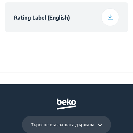
Размери на нишата
В×560×490
Rating Label (English)
(В×Ш×Д) (mm)
Търсене във вашата държава