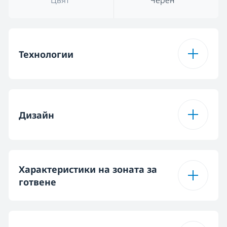
Цвят
Черен
Технологии
Вид на плота
Стъклокерамичен
Дизайн
Цвят
Черен
Дизайн на плочата
Стъкло
Характеристики на зоната за
на котлоните
готвене
Конфигурация на
4 стъклокерамични