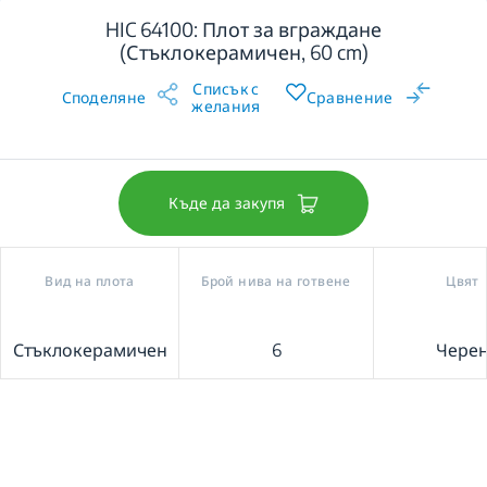
HIC 64100: Плот за вграждане
(Стъклокерамичен, 60 cm)
Списък с
Споделяне
Сравнение
желания
Къде да закупя
Вид на плота
Брой нива на готвене
Цвят
Стъклокерамичен
6
Чере