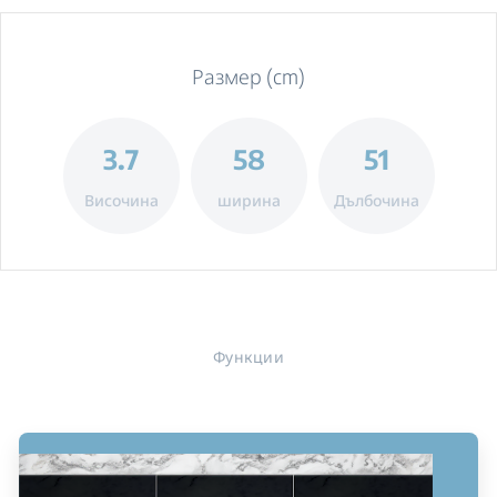
Размер (cm)
3.7
58
51
Височина
ширина
Дълбочина
Функции