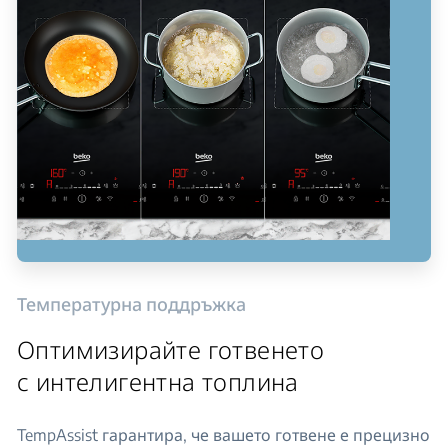
Температурна поддръжка
Оптимизирайте готвенето
с интелигентна топлина
TempAssist гарантира, че вашето готвене е прецизно