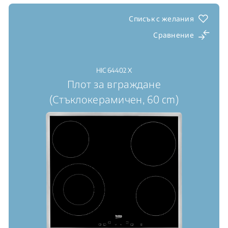
Списък с желания
Сравнение
HIC 64402 X
Плот за вграждане
(Стъклокерамичен, 60 cm)