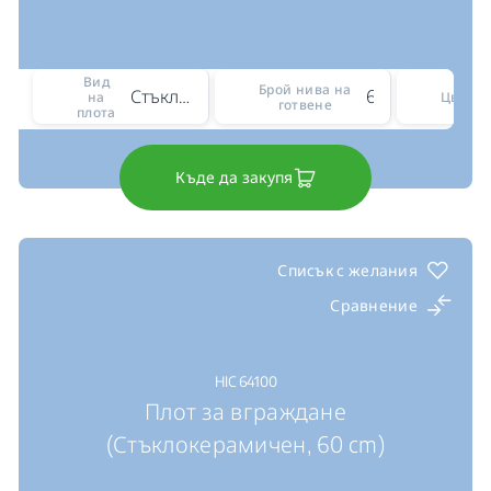
Вид
Брой нива на
Стъклокерамичен
6
на
Цвят
готвене
плота
Къде да закупя
Списък с желания
Сравнение
HIC 64100
Плот за вграждане
(Стъклокерамичен, 60 cm)