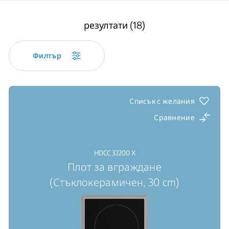
резултати (18)
Филтър
Списък с желания
Сравнение
HDCC 32200 X
Плот за вграждане
(Стъклокерамичен, 30 cm)