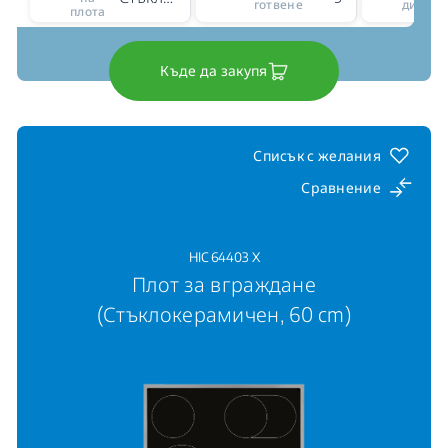
готвене
диспле
плота
Къде да закупя
Списък с желания
Сравнение
HIC 64403 X
Плот за вграждане
(Стъклокерамичен, 60 cm)