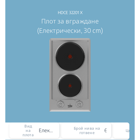
HDCE 32201 X
Плот за вграждане
(Електрически, 30 cm)
Вид
Брой нива на
Електрически
6
на
Цвят
готвене
плота