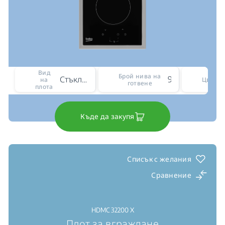
Вид
Брой нива на
Стъклокерамичен
9
на
Цвят
готвене
плота
Къде да закупя
Списък с желания
Сравнение
HDMC 32200 X
Плот за вграждане