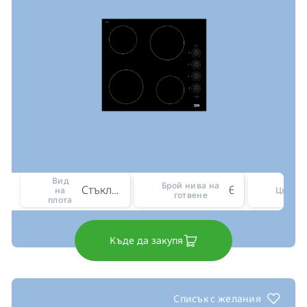
Вид
Брой нива на
Стъклокерамичен
6
на
Цвят
готвене
плота
Къде да закупя
Списък с желания