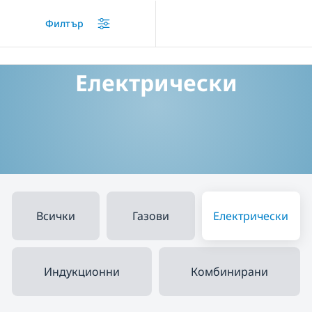
/
Продукти
/
Плотове за вграждане
/
Електрически
Филтър
Електрически
Всички
Газови
Електрически
Индукционни
Комбинирани