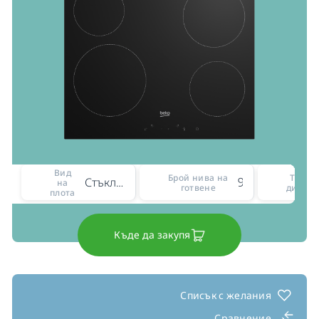
Вид
Брой нива на
Тип н
Стъклокерамичен
9
на
готвене
диспле
плота
Къде да закупя
Списък с желания
Сравнение