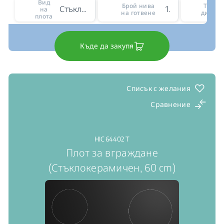
Вид
Брой нива
Тип н
Стъклокерамичен
19
на
на готвене
диспле
плота
Къде да закупя
Списък с желания
Сравнение
HIC 64402 T
Плот за вграждане
(Стъклокерамичен, 60 cm)