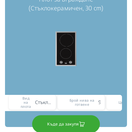
(Стъклокерамичен, 30 cm)
Вид
Брой нива на
Стъклокерамичен
9
на
Цвят
готвене
плота
Къде да закупя