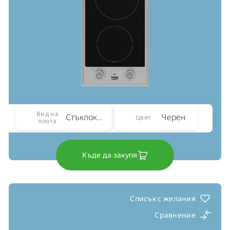
Вид на
Стъклокерамичен
Черен
Цвят
плота
Къде да закупя
Списък с желания
Сравнение