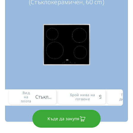
(Стъклокерамичен, 60 cm)
Вид
Брой нива на
Тип н
Стъклокерамичен
9
на
готвене
диспле
плота
Къде да закупя