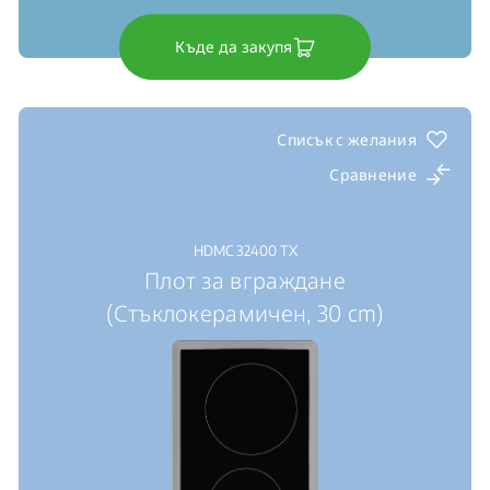
Къде да закупя
Списък с желания
Сравнение
HDMC 32400 TX
Плот за вграждане
(Стъклокерамичен, 30 cm)