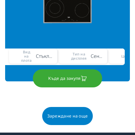
Вид
Тип на
Стъклокерамичен
Сензорно управление с тесен панел
на
Цвят
дисплея
плота
Къде да закупя
Зареждане на още