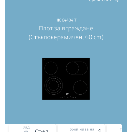
HIC 64404 T
Плот за вграждане
(Стъклокерамичен, 60 cm)
Вид
Брой нива на
Тип н
Стъклокерамичен
9
на