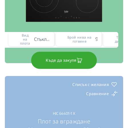
Вид
Брой нива на
Тип н
Стъклокерамичен
9
на
готвене
диспле
плота
Къде да закупя
Списък с желания
Сравнение
HIC 64401-1 X
Плот за вграждане