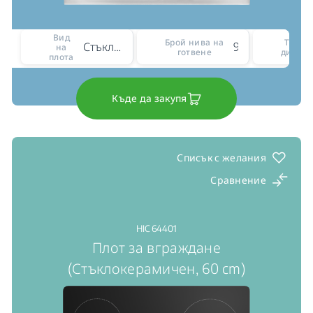
Вид
Брой нива на
Тип н
Стъклокерамичен
9
на
готвене
диспле
плота
Къде да закупя
Списък с желания
Сравнение
HIC 64401
Плот за вграждане
(Стъклокерамичен, 60 cm)