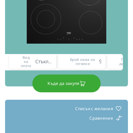
Вид
Брой нива на
Тип н
Стъклокерамичен
9
на
готвене
диспле
плота
Къде да закупя
Списък с желания
Сравнение