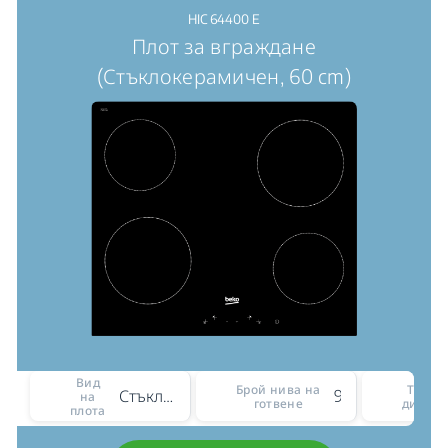
HIC 64400 E
Плот за вграждане
(Стъклокерамичен, 60 cm)
Вид
Брой нива на
Тип н
Стъклокерамичен
9
на
готвене
диспле
плота