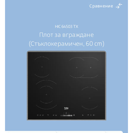
Сравнение
HIC 64503 TX
Плот за вграждане
(Стъклокерамичен, 60 cm)