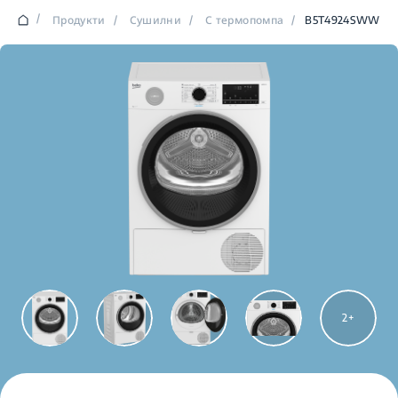
/
Продукти
/
Сушилни
/
С термопомпа
/
B5T4924SWW
2