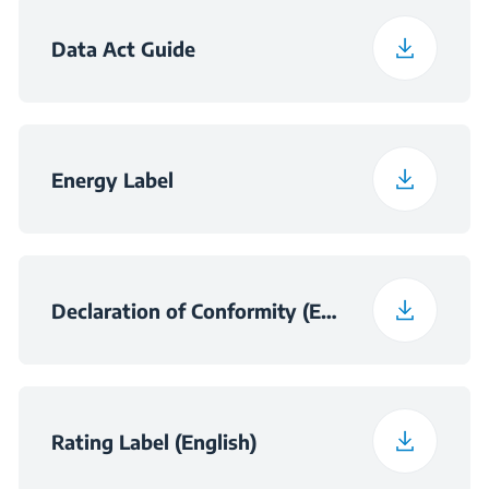
Зумер за край на
Data Act Guide
цикъла
Програма 14
Hygienic Drying
Програма 15
Hygienic Refresh
Energy Label
Declaration of Conformity (English)
Rating Label (English)