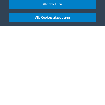
Alle ablehnen
Alle Cookies akzeptieren
Main content starts here
Mahlzeit
Abendessen
Schwierigkeit
Schwer
Gesamtzeit