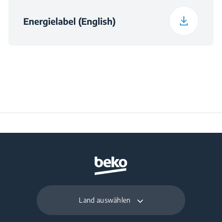
Climate Class
T1
Spannung
220 - 240 V
Energielabel (English)
Frequenz
50 Hz
Land auswählen