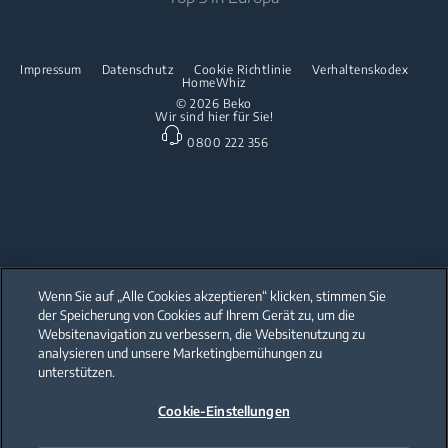
Presse
Kontaktieren Sie uns
Spülen
Innovationen
Reparaturinformationen & Ersatzteile
Impressum
Datenschutz
Cookie Richtlinie
Verhaltenskodex
Freistehende Geschirrspüler
HomeWhiz
Partnerschaften
Garantie
© 2026 Beko
Wir sind hier für Sie!
Einbau-Geschirrspüler
Beko Professional
0800 222 356
Küchenkleingeräte
Heissluftfritteusen
Wenn Sie auf „Alle Cookies akzeptieren“ klicken, stimmen Sie
der Speicherung von Cookies auf Ihrem Gerät zu, um die
Our parent company, Beko has 55,000 employees throughout the world
with its global operations through its subsidiaries in 57 countries and 45
Websitenavigation zu verbessern, die Websitenutzung zu
production facilities in 13 countries
analysieren und unsere Marketingbemühungen zu
(i.e. Türkiye, UK, Italy, Romania, Slovakia, Poland, South Africa, Russia,
Pakistan, India, Bangladesh, Thailand and China).
unterstützen.
Cookie-Einstellungen
Beko became the largest white goods company in Europe with its
market share (based on volumes). Beko’s 31 R&D and Design Centers &
Offices across the globe