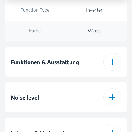
Function Type
Inverter
Farbe
Weiss
Funktionen & Ausstattung
Auto-restart
Noise level
Dehumidifying
Cooling Indoor Unit
65 dBA
Automatic
Noise Level