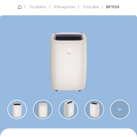
/
Produkte
/
Klimageräte
/
Portable
/
BP112H
3