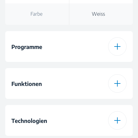
Farbe
Weiss
Programme
Anzahl der
15
Programme
Funktionen
Programm 1
Cottons
Funktion 1
Trocknungsgrad
Technologien
Programm 2
Koch-/Buntwäsche
Öko-Dry