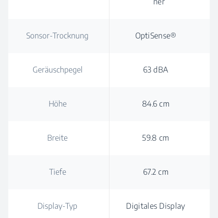
ner
Sonsor-Trocknung
OptiSense®
Geräuschpegel
63 dBA
Höhe
84.6 cm
Breite
59.8 cm
Tiefe
67.2 cm
Display-Typ
Digitales Display