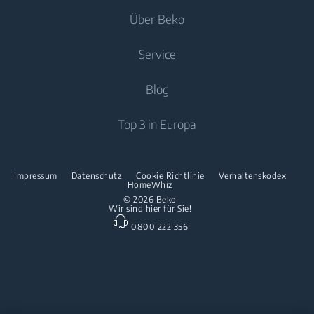
Kochen
Einbau-Kühl-/Gefrierkombinationen
Über Beko
Waschtrockner
Luftpflege
Trockner
Einbau-Kochfelder
Kochen
Service
Klimageräte
Spülen
Freistehende Herde
Über uns
Blog
Standventilator
Freistehende Mikrowellen
Beko Corporate
Luftreiniger
Downloads
Top 3 in Europa
Einbau-Kochfelder
Presse
Kontaktieren Sie uns
Spülen
Innovationen
Reparaturinformationen & Ersatzteile
Impressum
Datenschutz
Cookie Richtlinie
Verhaltenskodex
Freistehende Geschirrspüler
HomeWhiz
Partnerschaften
Garantie
© 2026 Beko
Wir sind hier für Sie!
Einbau-Geschirrspüler
Beko Professional
0800 222 356
Küchenkleingeräte
Heissluftfritteusen