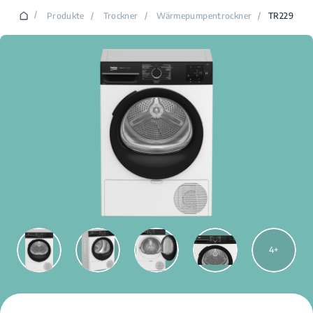
/
Produkte
/
Trockner
/
Wärmepumpentrockner
/
TR229
4