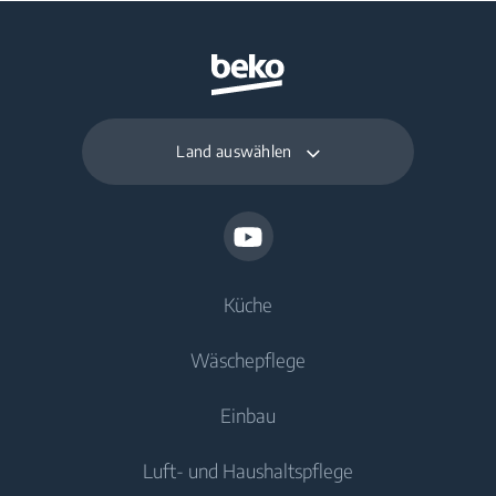
Land auswählen
Küche
Wäschepflege
Kühlen
Einbau
Gefriergeräte
Waschmaschinen
Luft- und Haushaltspflege
Kühl-/Gefrierkombinationen
Freistehende Waschmaschinen
Kühlen