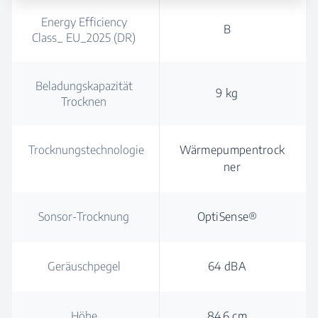
Energy Efficiency
B
Class_ EU_2025 (DR)
Beladungskapazität
9 kg
Trocknen
Trocknungstechnologie
Wärmepumpentrock
ner
Sonsor-Trocknung
OptiSense®
Geräuschpegel
64 dBA
Höhe
84.6 cm