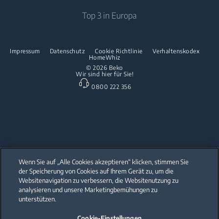
Beko Corporate
Luftreiniger
Downloads
Top 3 in Europa
Einbau-Kochfelder
Presse
Kontaktieren Sie uns
Spülen
Innovationen
Reparaturinformationen & Ersatzteile
Impressum
Datenschutz
Cookie Richtlinie
Verhaltenskodex
Freistehende Geschirrspüler
HomeWhiz
Partnerschaften
Garantie
© 2026 Beko
Wir sind hier für Sie!
Einbau-Geschirrspüler
Beko Professional
0800 222 356
Küchenkleingeräte
Heissluftfritteusen
Wenn Sie auf „Alle Cookies akzeptieren“ klicken, stimmen Sie
der Speicherung von Cookies auf Ihrem Gerät zu, um die
Our parent company, Beko has 55,000 employees throughout the world
with its global operations through its subsidiaries in 57 countries and 45
Websitenavigation zu verbessern, die Websitenutzung zu
production facilities in 13 countries
analysieren und unsere Marketingbemühungen zu
(i.e. Türkiye, UK, Italy, Romania, Slovakia, Poland, South Africa, Russia,
Pakistan, India, Bangladesh, Thailand and China).
unterstützen.
Cookie-Einstellungen
Beko became the largest white goods company in Europe with its