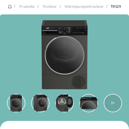
/
Produkte
/
Trockner
/
Wärmepumpentrockner
/
TR529
3