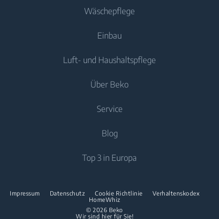
Wäschepflege
Kühlen
Einbau
Gefriergeräte
Waschmaschinen
Luft- und Haushaltspflege
Kühl-/Gefrierkombinationen
Freistehende Waschmaschinen
Kühlen
Kochen
Einbau-Kühl-/Gefrierkombinationen
Über Beko
Waschtrockner
Luftpflege
Trockner
Einbau-Kochfelder
Kochen
Service
Klimageräte
Spülen
Freistehende Herde
Über uns
Blog
Standventilator
Freistehende Mikrowellen
Beko Corporate
Luftreiniger
Downloads
Top 3 in Europa
Einbau-Kochfelder
Presse
Kontaktieren Sie uns
Spülen
Innovationen
Reparaturinformationen & Ersatzteile
Impressum
Datenschutz
Cookie Richtlinie
Verhaltenskodex
Freistehende Geschirrspüler
HomeWhiz
Partnerschaften
Garantie
© 2026 Beko
Wir sind hier für Sie!
Einbau-Geschirrspüler