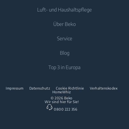
Luft- und Haushaltspflege
Kühl-/Gefrierkombinationen
Freistehende Waschmaschinen
Kühlen
Kochen
Einbau-Kühl-/Gefrierkombinationen
Über Beko
Waschtrockner
Luftpflege
Trockner
Einbau-Kochfelder
Kochen
Service
Klimageräte
Spülen
Freistehende Herde
Über uns
Blog
Standventilator
Freistehende Mikrowellen
Beko Corporate
Luftreiniger
Downloads
Top 3 in Europa
Einbau-Kochfelder
Presse
Kontaktieren Sie uns
Spülen
Innovationen
Reparaturinformationen & Ersatzteile
Impressum
Datenschutz
Cookie Richtlinie
Verhaltenskodex
Freistehende Geschirrspüler
HomeWhiz
Partnerschaften
Garantie
© 2026 Beko
Wir sind hier für Sie!
Einbau-Geschirrspüler
Beko Professional
0800 222 356
Küchenkleingeräte
Heissluftfritteusen