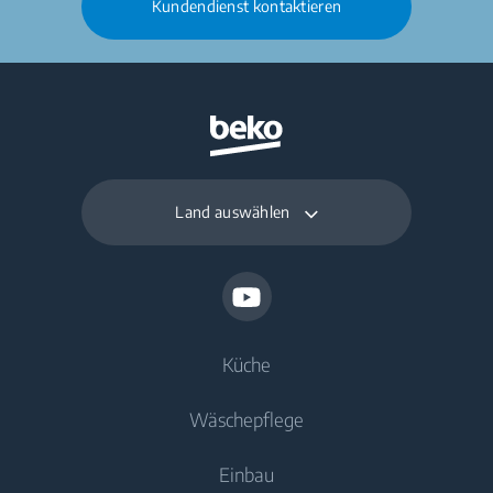
Kundendienst kontaktieren
Land auswählen
Küche
Wäschepflege
Kühlen
Einbau
Gefriergeräte
Waschmaschinen