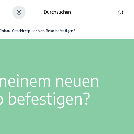
Durchsuchen
Einbau-Geschirrspüler von Beko befestigen?
 meinem neuen
o befestigen?