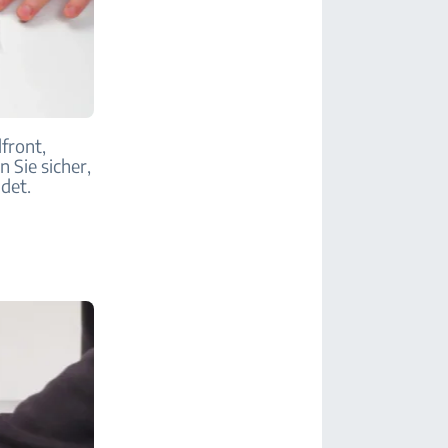
lfront,
n Sie sicher,
ndet.