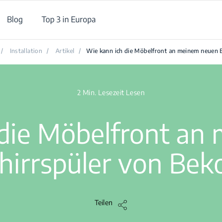
Blog
Top 3 in Europa
/
Installation
/
Artikel
/
Wie kann ich die Möbelfront an meinem neuen 
2 Min. Lesezeit Lesen
 die Möbelfront an
irrspüler von Bek
Teilen