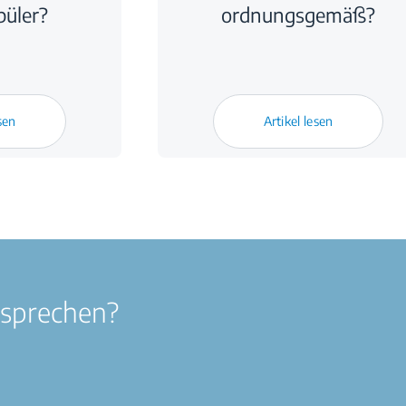
püler?
ordnungsgemäß?
sen
Artikel lesen
 sprechen?