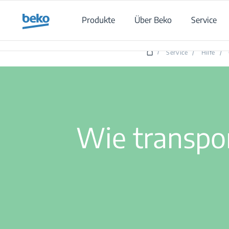
Main content starts here
Produkte
Über Beko
Service
/
Service
/
Hilfe
/
Wie transpor