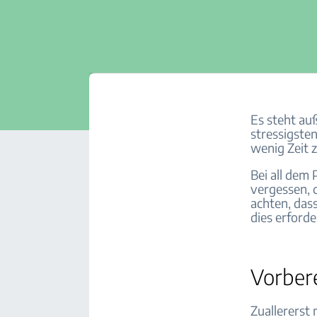
Es steht au
stressigsten
wenig Zeit z
Bei all dem 
vergessen, 
achten, das
dies erford
Vorber
Zuallererst