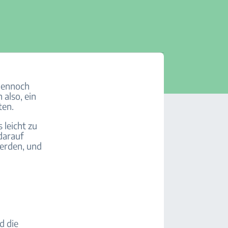
 dennoch
 also, ein
ten.
 leicht zu
darauf
werden, und
d die