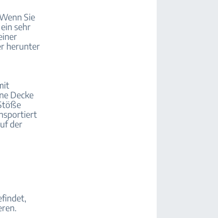
. Wenn Sie
 ein sehr
einer
er herunter
mit
ine Decke
 Stöße
nsportiert
uf der
findet,
eren.