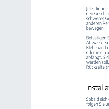
Jetzt könne
den Geschir
schweres Ge
anderen Per
bewegen.
Befestigen 
Abwassersch
Klebeband od
oder in ein
abfängt. Si
werden soll
Rückseite t
Instal
Sobald sich
folgen Sie u