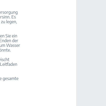
ersorgung
rsinn. Es
zu legen,
en Sie ein
 Enden der
 um Wasser
önnte.
ischt
 Leitfaden
ie gesamte