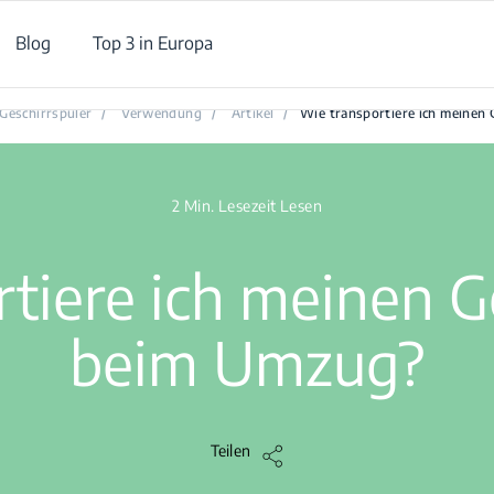
Blog
Top 3 in Europa
Wie transportiere ich meinen Geschirrspüler beim Umzug?
Geschirrspüler
/
Verwendung
/
Artikel
/
Wie transportiere ich meinen
2 Min. Lesezeit Lesen
tiere ich meinen G
beim Umzug?
Teilen