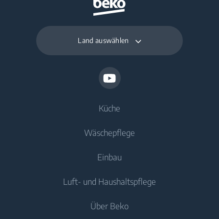
Land auswählen
Küche
Wäschepflege
Kühlen
Einbau
Gefriergeräte
Waschmaschinen
Luft- und Haushaltspflege
Kühl-/Gefrierkombinationen
Freistehende Waschmaschinen
Kühlen
Kochen
Einbau-Kühl-/Gefrierkombinationen
Über Beko
Waschtrockner
Luftpflege
Trockner
Einbau-Kochfelder