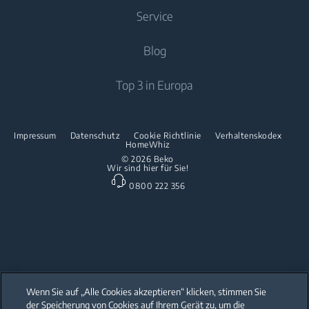
Kochen
Service
Klimageräte
Spülen
Freistehende Herde
Über uns
Blog
Standventilator
Freistehende Mikrowellen
Beko Corporate
Luftreiniger
Downloads
Top 3 in Europa
Einbau-Kochfelder
Presse
Kontaktieren Sie uns
Spülen
Innovationen
Reparaturinformationen & Ersatzteile
Impressum
Datenschutz
Cookie Richtlinie
Verhaltenskodex
Freistehende Geschirrspüler
HomeWhiz
Partnerschaften
Garantie
© 2026 Beko
Wir sind hier für Sie!
Einbau-Geschirrspüler
Beko Professional
0800 222 356
Küchenkleingeräte
Heissluftfritteusen
Wenn Sie auf „Alle Cookies akzeptieren“ klicken, stimmen Sie
der Speicherung von Cookies auf Ihrem Gerät zu, um die
Our parent company, Beko has 55,000 employees throughout the world