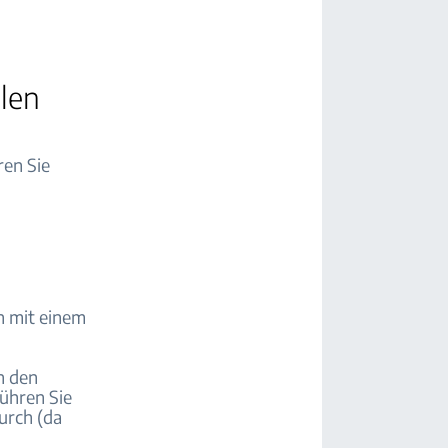
llen
ren Sie
n mit einem
n den
ühren Sie
urch (da