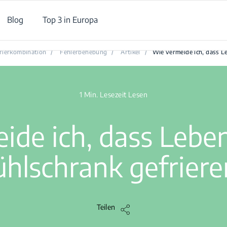
Blog
Top 3 in Europa
Wie vermeide ich, dass Lebensmittel im Kühlschrank gefrieren?
rierkombination
/
Fehlerbehebung
/
Artikel
/
Wie vermeide ich, dass L
1 Min. Lesezeit Lesen
ide ich, dass Leben
ühlschrank gefriere
Teilen