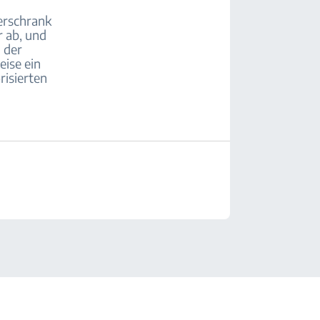
erschrank
 ab, und
n der
eise ein
risierten