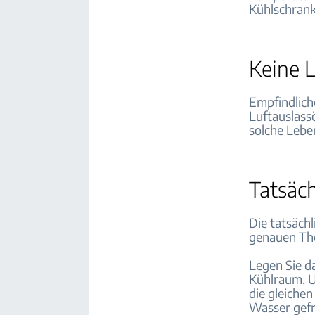
Kühlschrank 
Keine L
Empfindlich
Luftauslass
solche Leben
Tatsäc
Die tatsäch
genauen T
Legen Sie d
Kühlraum. U
die gleiche
Wasser gefr