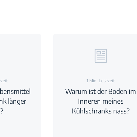
ezeit
1 Min. Lesezeit
bensmittel
Warum ist der Boden im
nk länger
Inneren meines
h?
Kühlschranks nass?