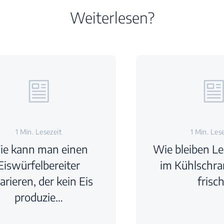
Weiterlesen?
1 Min. Lesezeit
1 Min. Les
e kann man einen
Wie bleiben Le
Eiswürfelbereiter
im Kühlschra
arieren, der kein Eis
frisc
produzie…