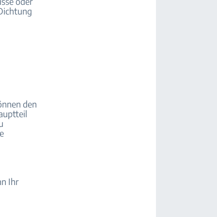
isse oder
 Dichtung
können den
uptteil
u
ne
nn Ihr