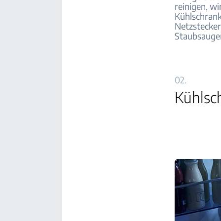
reinigen, w
Kühlschrank
Netzstecker
Staubsauger
02.
Kühlsch