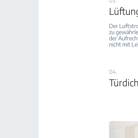
03.
Lüftung
Der Luftstr
zu gewährlei
der Aufrecht
nicht mit L
04.
Türdic