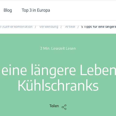
Blog
Top 3 in Europa
5 Tipps für eine längere Lebensdauer des Kühlschranks
l-/Gefrierkombination
/
Verwendung
/
Artikel
/
5 Tipps für eine länge
2 Min. Lesezeit Lesen
r eine längere Lebe
Kühlschranks
Teilen