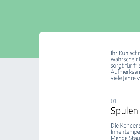
Ihr Kühlsch
wahrscheinl
sorgt für f
Aufmerksamk
viele Jahre 
01.
Spulen
Die Kondens
Innentemper
Menge Staub