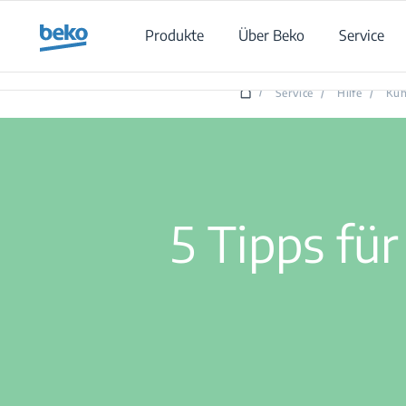
Main content starts here
Produkte
Über Beko
Service
/
Service
/
Hilfe
/
Küh
5 Tipps fü