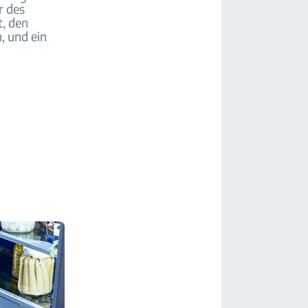
r des
t, den
, und ein