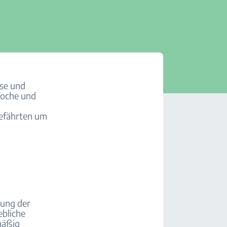
use und
Woche und
Gefährten um
lung der
ebliche
mäßig