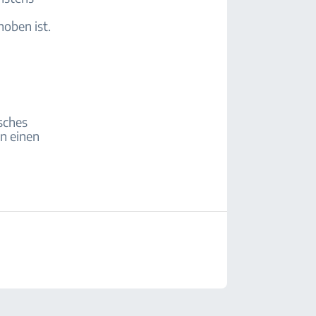
hoben ist.
sches
n einen