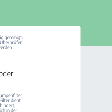
g gereinigt.
 Überprüfen
werden
 oder
Pumpenfilter
ilter dient
hindert,
ch in der