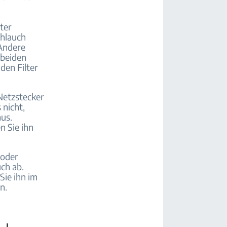
ter
chlauch
 Andere
 beiden
den Filter
 Netzstecker
 nicht,
aus.
n Sie ihn
 oder
ch ab.
 Sie ihn im
n.