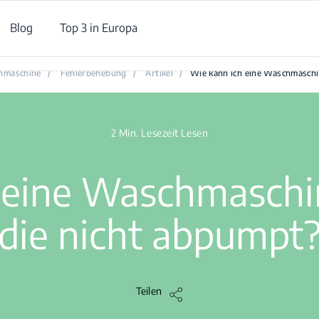
Blog
Top 3 in Europa
Wie kann ich eine Waschmaschine reparieren, die nicht abpumpt
hmaschine
/
Fehlerbehebung
/
Artikel
/
Wie kann ich eine Waschmaschi
2 Min. Lesezeit Lesen
 eine Waschmaschin
die nicht abpumpt
Teilen