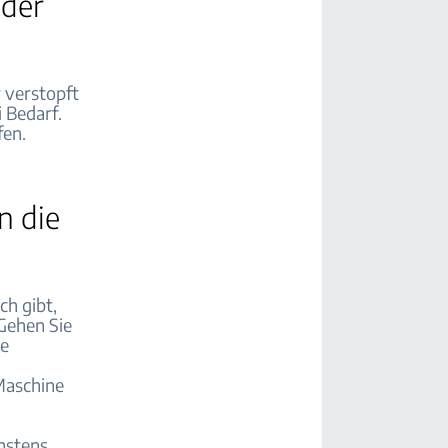
oder
 verstopft
i Bedarf.
fen.
n die
h gibt,
Gehen Sie
ne
 Maschine
chstens