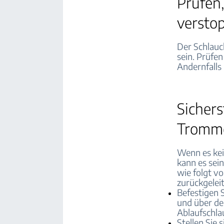
Prüfen
verstop
Der Schlauc
sein. Prüfen
Andernfalls
Sichers
Tromme
Wenn es kei
kann es sei
wie folgt v
zurückgeleit
Befestigen 
und über dem
Ablaufschla
Stellen Sie