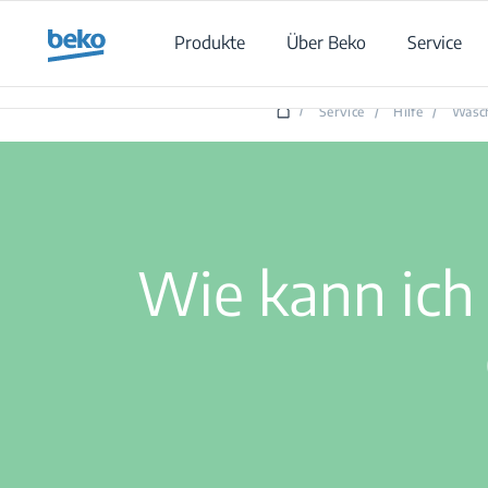
Main content starts here
Produkte
Über Beko
Service
/
Service
/
Hilfe
/
Wasc
Wie kann ich