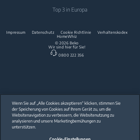
Beko Corporate
Luftreiniger
Downloads
Top 3 in Europa
Einbau-Kochfelder
Presse
Kontaktieren Sie uns
Spülen
Innovationen
Reparaturinformationen & Ersatzteile
Impressum
Datenschutz
Cookie Richtlinie
Verhaltenskodex
Freistehende Geschirrspüler
HomeWhiz
Partnerschaften
Garantie
© 2026 Beko
Wir sind hier für Sie!
Einbau-Geschirrspüler
Beko Professional
0800 222 356
Küchenkleingeräte
Heissluftfritteusen
Wenn Sie auf „Alle Cookies akzeptieren“ klicken, stimmen Sie
der Speicherung von Cookies auf Ihrem Gerät zu, um die
Our parent company, Beko has 55,000 employees throughout the world
with its global operations through its subsidiaries in 57 countries and 45
Websitenavigation zu verbessern, die Websitenutzung zu
production facilities in 13 countries
analysieren und unsere Marketingbemühungen zu
(i.e. Türkiye, UK, Italy, Romania, Slovakia, Poland, South Africa, Russia,
Pakistan, India, Bangladesh, Thailand and China).
unterstützen.
Cookie-Einstellungen
Beko became the largest white goods company in Europe with its