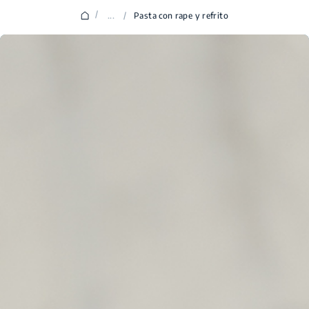
/
...
/
Pasta con rape y refrito