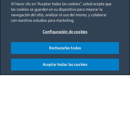
Al hacer clic en “Aceptar todas las cookies”, usted acepta que
las cookies se guarden en su dispositivo para mejorar la
navegación del sitio, analizar el uso del mismo, y colaborar
con nuestros estudios para marketing.
Configuración de cookies
Rechazarlas todas
Aceptar todas las cookies
Main content starts here
Comida
Plato principal