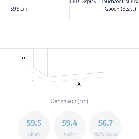
LED Display - Touchcontrol Pr
59.5 cm
Good+ (Beast)
A
P
A
Dimension (cm)
59.5
59.4
56.7
Altura
Ancho
Profundidad