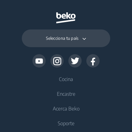
Selecciona tu país
Cocina
Encastre
Frío
Acerca Beko
Frigoríficos y congeladores
Frío
Soporte
Frigoríficos y congeladores integrables
Frigoríficos y congeladores integrables