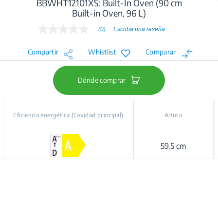
BBWHT12101XS: Built-In Oven (90 cm
Built-in Oven, 96 L)
(0)
Escriba una reseña
Sin
puntuación
Enlace
Compartir
Whistlist
Comparar
en
la
misma
página.
Dónde comprar
Eficiencia energética (Cavidad principal)
Altura
59.5 cm