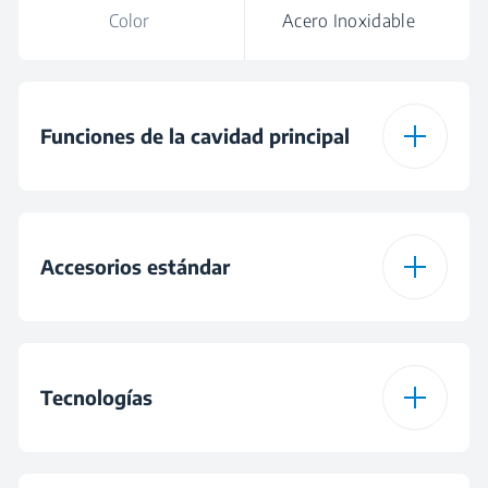
Color
Acero Inoxidable
Funciones de la cavidad principal
Tipo de cavidad
Convección por gas
principal del horno
Accesorios estándar
Pincho giratorio para
asar
Tecnologías
Número de rejillas
1
estándar