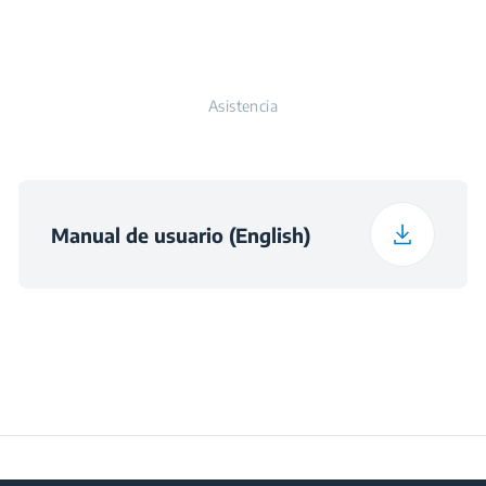
Color de la cavidad
Esmalte negro
Dimensiones del nicho
560×550×880
(ancho x fondo x alto)
(mm)
Tipo de apertura de
Asistencia
Desplegable
puerta
Color
Acero Inoxidable
Manual de usuario (English)