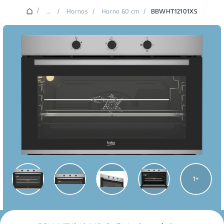
/
...
/
Hornos
/
Horno 60 cm
/
BBWHT12101XS
1